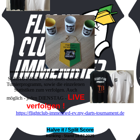
**************************************
SCHAUT REIN - hier unser aktuelles
Turnierprogramm, sowie die einzelenen
Statistiken zum verfolgen. Auch
LIVE
möglich - jeden DIENSTAG -
verfolgen !
https://flightclub-immenried-ev.my-darts-tournament.de
Halve it / Split Score
Ranking - Stand 18.07.2025