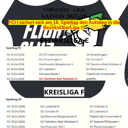
VORSCHAU - LIGA
SAISON 2025/26
FCI I sichert sich am 18. Spieltag den Aufstieg in die
BezirksOberLiga !!!
BEZIRKSLIGA C
KREISLIGA F