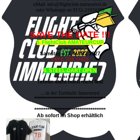
eMail: info@flightclub-immenried.de
oder Whatsapp an 0152-21934389
SAVE THE DATE !!!
5. FlightClub AMATEURCUP
max. 192 Startplätze
Samstag - 13. MÄRZ 2027
SAVE THE DATE
4. STEEL-DART OPEN
max. 64 Teilnehmer
Termin steht noch nicht fest
... in der Turnhalle Immenried
**************************************
**************************************
Ab sofort im Shop erhältlich