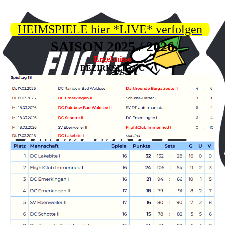
HEIMSPIELE hier *LIVE* verfolgen
SAISON 2025 / 2026
Ergebnisse
BEZIRKSLIGA C