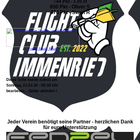
744 Pkt - Leo H
650 Pkt - Oliver S
474 Pkt - Swen R
Diese Seite wurde zuletzt am
Sonntag, 22.03.26 - 09:30 Uhr
bearbeitet... Zähler aktiviert !
Jeder Verein benötigt seine Partner - herzlichen Dank
für eure Unterstützung