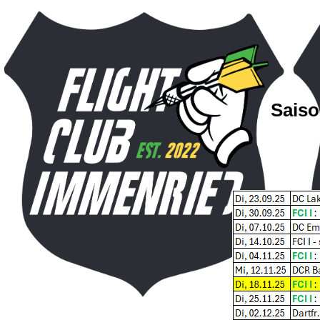
Saiso